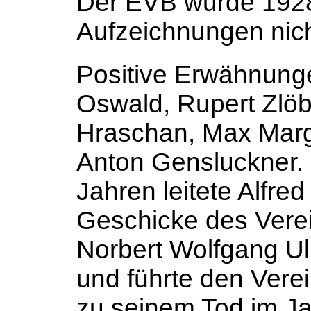
Der EVB wurde 1928 
Aufzeichnungen nich
Positive Erwähnunge
Oswald, Rupert Zlöbl
Hraschan, Max Margo
Anton Gensluckner. 
Jahren leitete Alfr
Geschicke des Vere
Norbert Wolfgang U
und führte den Verei
zu seinem Tod im Jah