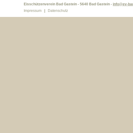
Eisschützenverein Bad Gastein - 5640 Bad Gastein -
info@ev-bad
Impressum
|
Datenschutz